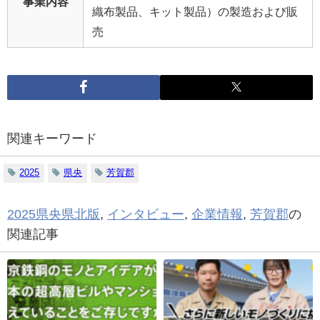
事業内容
織布製品、キット製品）の製造および販
売
関連キーワード
2025
県央
芳賀郡
2025県央県北版
,
インタビュー
,
企業情報
,
芳賀郡
の
関連記事