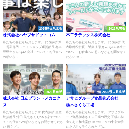
2025県央県北版
2026県南版
株式会社ハヤブサドットコム
不二ラテックス株式会社
私たちの会社を紹介します。 代表挨拶 第
私たちの会社を紹介します。 代表挨拶 代
一営業部門 ドコモショップ運営部長 有本
表取締役社長 近藤 安弘さん Q&A 会社に
亜亜土さん Q&A 会社について・お仕事へ
ついて・お仕事への想いなどをお聞かせく
の想いな...
ださい 当...
2026県南版
2025県央県北版
株式会社 日立プラントメカニク
アサヒグループ食品株式会社
ス
栃木さくら工場
私たちの会社を紹介します 代表挨拶 生産
私たちの会社を紹介します。 アサヒグル
統括部長 沖田 英之さん Q&A 会社につい
ープ食品栃木さくら工場の歴史 工場の前
て・お仕事への想いなどをお聞かせくださ
身である和光堂は1906年に今の東京大学
い 日立プ...
に小児科を設立された『弘...