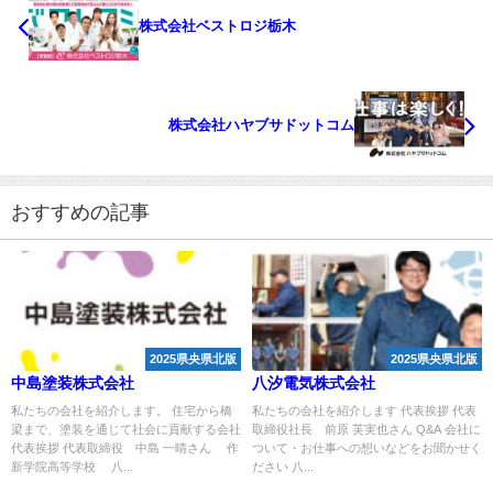
株式会社ベストロジ栃木
株式会社ハヤブサドットコム
おすすめの記事
2025県央県北版
2025県央県北版
中島塗装株式会社
八汐電気株式会社
私たちの会社を紹介します。 住宅から橋
私たちの会社を紹介します 代表挨拶 代表
梁まで、塗装を通じて社会に貢献する会社
取締役社長 前原 芙実也さん Q&A 会社に
代表挨拶 代表取締役 中島 一晴さん 作
ついて・お仕事への想いなどをお聞かせく
新学院高等学校 八...
ださい 八...