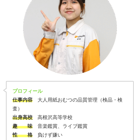
プロフィール
仕事内容
大人用紙おむつの品質管理（検品・検
査）
出身高校
高根沢高等学校
趣 味
音楽鑑賞、ライブ鑑賞
性 格
負けず嫌い