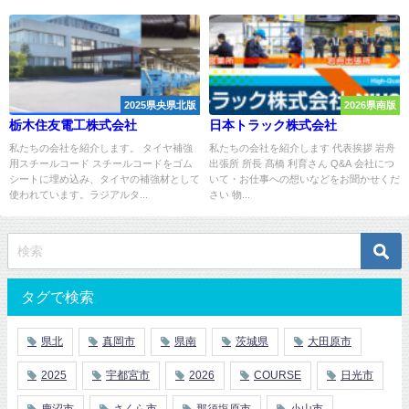
2025県央県北版
2026県南版
栃木住友電工株式会社
日本トラック株式会社
私たちの会社を紹介します。 タイヤ補強
私たちの会社を紹介します 代表挨拶 岩舟
用スチールコード スチールコードをゴム
出張所 所長 髙橋 利育さん Q&A 会社につ
シートに埋め込み、タイヤの補強材として
いて・お仕事への想いなどをお聞かせくだ
使われています。ラジアルタ...
さい 物...
タグで検索
県北
真岡市
県南
茨城県
大田原市
2025
宇都宮市
2026
COURSE
日光市
鹿沼市
さくら市
那須塩原市
小山市