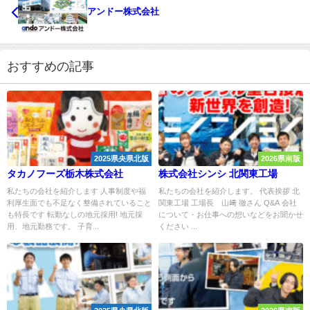
アンドー株式会社
おすすめの記事
2025県央県北版
2026県南版
タカノフーズ栃木株式会社
株式会社シンシ 北関東工場
私たちの会社を紹介します 人事制度や福
私たちの会社を紹介します。 代表挨拶 北
利厚生面でも不足なく整備されていること
関東工場 工場長 山﨑 徹さん Q&A 会社
も特長です 転勤なしの地元採用! 地元採
について・お仕事への想いなどをお聞かせ
用、地元勤務です。 子育...
ください ...