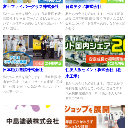
2025県央県北版
2026県南版
富士ファイバーグラス株式会社
日進テクノ株式会社
私たちの会社を紹介します 代表挨拶 代表
私たちの会社を紹介します。 代表挨拶 取
取締役社長 永田 広一さん Q&A 会社につ
締役 工事管理部 部長 藤沼 宣好さん Q&A
いて・お仕事への想いなどをお聞かせくだ
会社について・お仕事への想いなどをお聞
さい 当社...
かせく...
2026県南版
2026県南版
日本磁力選鉱株式会社
住友大阪セメント株式会社（栃
木工場）
私たちの会社を紹介します。 代表挨拶 小
山第一工場 アルミリサイクル事業 工場
私たちの会社を紹介します。 安定成長で
長 佐藤 文則 さん Q&A 会社について・
福利厚生も充実しているのが自慢です！
お仕事への...
代表挨拶 業務課長 戸田 亮介さん Q&A
会社について...