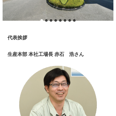
代表挨拶
生産本部 本社工場長 赤石 浩さん