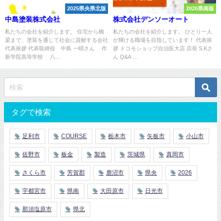
2025県央県北版
2026県南版
中島塗装株式会社
株式会社デンソーオート
私たちの会社を紹介します。 住宅から橋
私たちの会社を紹介します。 ひとり一人
梁まで、塗装を通じて社会に貢献する会社
が輝ける職場を目指しています！ 代表挨
代表挨拶 代表取締役 中島 一晴さん 作
拶 ドコモショップ自治医大店 店長 S.Kさ
新学院高等学校 八...
ん Q&A ...
タグで検索
足利市
COURSE
栃木市
矢板市
小山市
佐野市
板金
製造
茨城県
真岡市
さくら市
芳賀郡
鹿沼市
県央
2026
宇都宮市
県南
大田原市
日光市
那須塩原市
県北