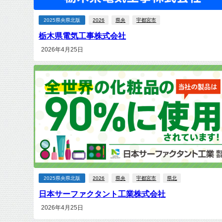
2025県央県北版
2026
県央
宇都宮市
栃木県電気工事株式会社
2026年4月25日
2025県央県北版
2026
県央
宇都宮市
県北
日本サーファクタント工業株式会社
2026年4月25日