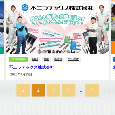
2026県南版
2026
県南
栃木市
COURSE
不二ラテックス株式会社
2026年4月25日
1
2
3
4
…
7