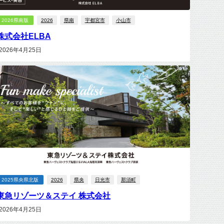
2026県南版
2026
県南
宇都宮市
小山市
株式会社ELBA
2026年4月25日
2025県央県北版
2026
県央
日光市
那須町
東急リゾーツ＆ステイ 株式会社
2026年4月25日