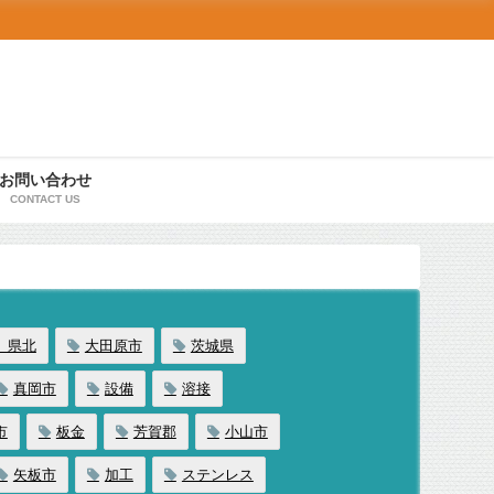
お問い合わせ
CONTACT US
、県北
大田原市
茨城県
真岡市
設備
溶接
市
板金
芳賀郡
小山市
矢板市
加工
ステンレス