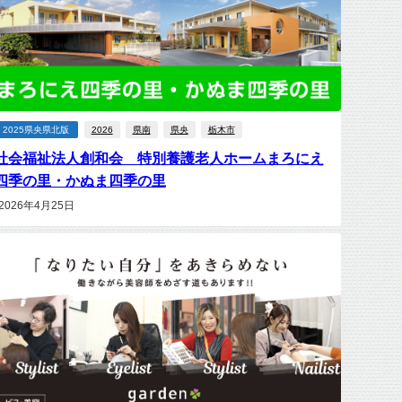
2025県央県北版
2026
県南
県央
栃木市
社会福祉法人創和会 特別養護老人ホームまろにえ
四季の里・かぬま四季の里
2026年4月25日