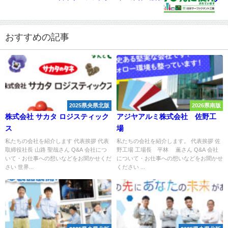
おすすめの記事
2025県央県北版
2026県南版
株式会社 サカタ ロジスティック
アジヤアルミ株式会社 佐野工
ス
場
私たちの会社を紹介します 代表挨拶 代表
私たちの会社を紹介します。 代表挨拶 佐
取締役社長 山路 聖哉さん Q&A 会社につ
野工場 工場長 平林 薫さん Q&A 会社
いて・お仕事への想いなどをお聞かせくだ
について・お仕事への想いなどをお聞かせ
さい 世界...
ください ...