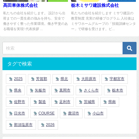
髙田車体株式会社
栃木ミサワ建設株式会社
私たちの会社を紹介します。 設計から出
私たちの会社を紹介します ミサワ建設の
荷までの一貫生産の強みを持ち、安全で
教育制度 充実の研修プログラム 入社後は
働きやすく整った作業環境。働き甲斐のあ
ミサワホームグループの「技能訓練センタ
る職場を実現! 代表挨拶 ...
ー」で研修を受けます。ビ...
タグで検索
2025
芳賀郡
県北
大田原市
宇都宮市
県央
矢板市
真岡市
さくら市
栃木市
佐野市
製造
足利市
茨城県
県南
日光市
COURSE
鹿沼市
小山市
那須塩原市
2026