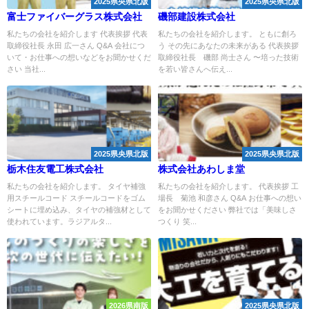
2025県央県北版
2025県央県北版
富士ファイバーグラス株式会社
磯部建設株式会社
私たちの会社を紹介します 代表挨拶 代表
私たちの会社を紹介します。 ともに創ろ
取締役社長 永田 広一さん Q&A 会社につ
う その先にあなたの未来がある 代表挨拶
いて・お仕事への想いなどをお聞かせくだ
取締役社長 磯部 尚士さん 〜培った技術
さい 当社...
を若い皆さんへ伝え...
2025県央県北版
2025県央県北版
栃木住友電工株式会社
株式会社あわしま堂
私たちの会社を紹介します。 タイヤ補強
私たちの会社を紹介します。 代表挨拶 工
用スチールコード スチールコードをゴム
場長 菊池 和彦さん Q&A お仕事への想い
シートに埋め込み、タイヤの補強材として
をお聞かせください 弊社では「美味しさ
使われています。ラジアルタ...
つくり 笑...
2026県南版
2025県央県北版