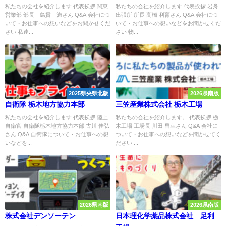
私たちの会社を紹介します 代表挨拶 関東
私たちの会社を紹介します 代表挨拶 岩舟
営業部 部長 島貫 満さん Q&A 会社につ
出張所 所長 髙橋 利育さん Q&A 会社につ
いて・お仕事への想いなどをお聞かせくだ
いて・お仕事への想いなどをお聞かせくだ
さい 私達...
さい 物...
2025県央県北版
2026県南版
自衛隊 栃木地方協力本部
三笠産業株式会社 栃木工場
私たちの会社を紹介します 代表挨拶 陸上
私たちの会社を紹介します。 代表挨拶 栃
自衛官 自衛隊栃木地方協力本部 古川 佳弘
木工場 工場長 川田 昌幸さん Q&A 会社に
さん Q&A 自衛隊について・お仕事への想
ついて・お仕事への想いなどを聞かせてく
いなどを...
ださい ...
2026県南版
2026県南版
株式会社デンソーテン
日本理化学薬品株式会社 足利