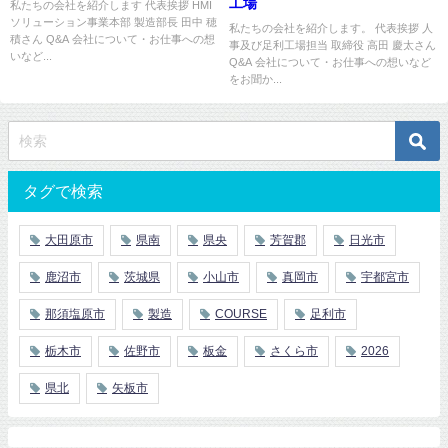
工場
私たちの会社を紹介します 代表挨拶 HMI
ソリューション事業本部 製造部長 田中 穂
私たちの会社を紹介します。 代表挨拶 人
積さん Q&A 会社について・お仕事への想
事及び足利工場担当 取締役 高田 慶太さん
いなど...
Q&A 会社について・お仕事への想いなど
をお聞か...
タグで検索
大田原市
県南
県央
芳賀郡
日光市
鹿沼市
茨城県
小山市
真岡市
宇都宮市
那須塩原市
製造
COURSE
足利市
栃木市
佐野市
板金
さくら市
2026
県北
矢板市