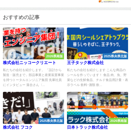
おすすめの記事
2026県南版
2025県央県北版
株式会社ニッコークリエート
王子タック株式会社
私たちの会社を紹介します。 「設計から
私たちの会社を紹介します こんな商品の
製造・販売まで」部品事業と産業装置事業
シールを作っています！ 食品 肉、魚、野
を持つトータルエンジニア集団 先輩社員
菜などの生鮮食品、チルド食品用計量・表
にインタビュー 落合さん〈...
示ラベル 飲料･酒類 飲...
2025県央県北版
2026県南版
株式会社 フコク
日本トラック株式会社