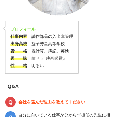
プロフィール
仕事内容
試作部品の入出庫管理
出身高校
益子芳星高等学校
資 格
表計算、簿記、英検
趣 味
韓ドラ･映画鑑賞○
性 格
明るい
Q&A
会社を選んだ理由を教えてください
自分に向いている仕事が分からず担任の先生に相