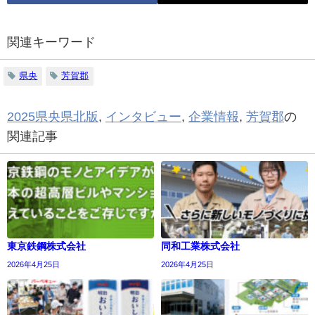
関連キーワード
県央
芳賀郡
2025県央県北版
,
インタビュー
,
企業情報
,
芳賀郡
の
関連記事
東京鉄鋼株式会社
同和工業株式会社
2026年4月25日
2026年4月25日