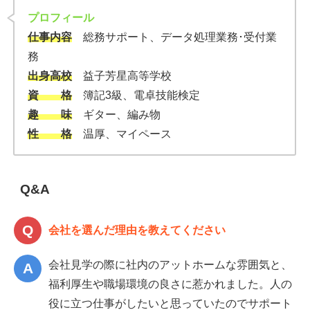
プロフィール
仕事内容
総務サポート、データ処理業務･受付業
務
出身高校
益子芳星高等学校
資 格
簿記3級、電卓技能検定
趣 味
ギター、編み物
性 格
温厚、マイペース
Q&A
会社を選んだ理由を教えてください
会社見学の際に社内のアットホームな雰囲気と、
福利厚生や職場環境の良さに惹かれました。人の
役に立つ仕事がしたいと思っていたのでサポート