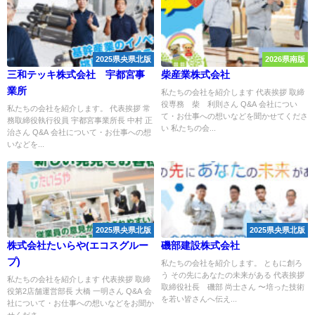
2025県央県北版
2026県南版
三和テッキ株式会社 宇都宮事
柴産業株式会社
業所
私たちの会社を紹介します 代表挨拶 取締
役専務 柴 利則さん Q&A 会社につい
私たちの会社を紹介します。 代表挨拶 常
て・お仕事への想いなどを聞かせてくださ
務取締役執行役員 宇都宮事業所長 中村 正
い 私たちの会...
治さん Q&A 会社について・お仕事への想
いなどを...
2025県央県北版
2025県央県北版
株式会社たいらや(エコスグルー
磯部建設株式会社
プ)
私たちの会社を紹介します。 ともに創ろ
う その先にあなたの未来がある 代表挨拶
私たちの会社を紹介します 代表挨拶 取締
取締役社長 磯部 尚士さん 〜培った技術
役第2店舗運営部長 大橋 一明さん Q&A 会
を若い皆さんへ伝え...
社について・お仕事への想いなどをお聞か