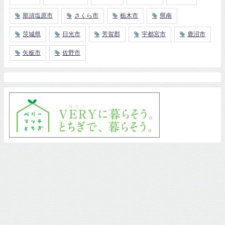
那須塩原市
さくら市
栃木市
県南
茨城県
日光市
芳賀郡
宇都宮市
鹿沼市
矢板市
佐野市