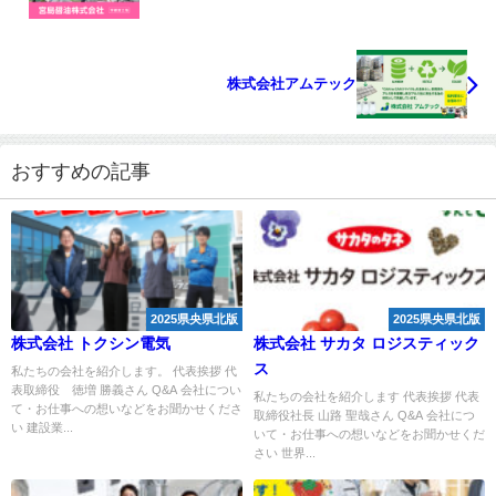
株式会社アムテック
おすすめの記事
2025県央県北版
2025県央県北版
株式会社 トクシン電気
株式会社 サカタ ロジスティック
ス
私たちの会社を紹介します。 代表挨拶 代
表取締役 徳増 勝義さん Q&A 会社につい
私たちの会社を紹介します 代表挨拶 代表
て・お仕事への想いなどをお聞かせくださ
取締役社長 山路 聖哉さん Q&A 会社につ
い 建設業...
いて・お仕事への想いなどをお聞かせくだ
さい 世界...