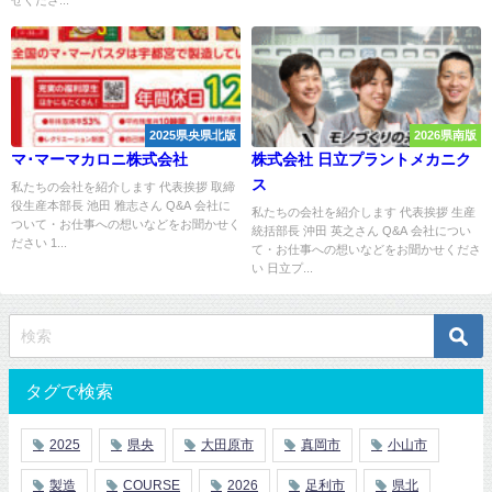
せくださ...
2025県央県北版
2026県南版
マ･マーマカロニ株式会社
株式会社 日立プラントメカニク
ス
私たちの会社を紹介します 代表挨拶 取締
役生産本部長 池田 雅志さん Q&A 会社に
私たちの会社を紹介します 代表挨拶 生産
ついて・お仕事への想いなどをお聞かせく
統括部長 沖田 英之さん Q&A 会社につい
ださい 1...
て・お仕事への想いなどをお聞かせくださ
い 日立プ...
タグで検索
2025
県央
大田原市
真岡市
小山市
製造
COURSE
2026
足利市
県北