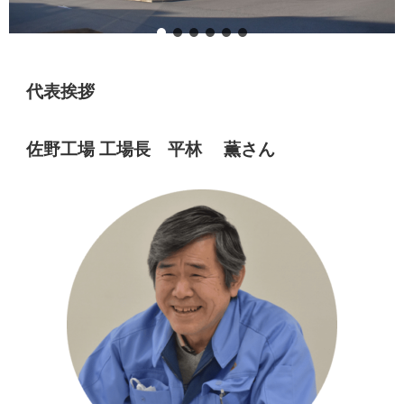
代表挨拶
佐野工場 工場長 平林 薫さん