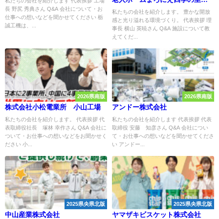
私たちの会社を紹介します 代表挨拶 工場
長 野尻 秀典さん Q&A 会社について・お
かぬま四季の里
私たちの会社を紹介します。 豊かな開放
仕事への想いなどを聞かせてください 栃
感と光り溢れる環境づくり。 代表挨拶 理
誠工機は、...
事長 横山 英暁さん Q&A 施設について教
えてくだ...
2026県南版
2026県南版
株式会社小松電業所 小山工場
アンドー株式会社
私たちの会社を紹介します。 代表挨拶 代
私たちの会社を紹介します 代表挨拶 代表
表取締役社長 塚林 幸作さん Q&A 会社に
取締役 安藤 知彦さん Q&A 会社につい
ついて・お仕事への想いなどをお聞かせく
て・お仕事への想いなどを聞かせてくださ
ださい 小...
い アンドー...
2025県央県北版
2025県央県北版
中山産業株式会社
ヤマザキビスケット株式会社