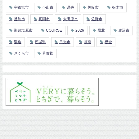
宇都宮市
小山市
県央
矢板市
栃木市
足利市
真岡市
大田原市
佐野市
那須塩原市
COURSE
2026
県北
鹿沼市
製造
茨城県
日光市
県南
板金
さくら市
芳賀郡