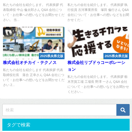
私たちの会社を紹介します。 代表挨拶 代
私たちの会社を紹介します。 代表挨拶 執
表取締役 中山 倫太郎さん Q&A 会社につ
行役員 古河事業所長 塚田 倫行さん Q&A
いて・お仕事への想いなどをお聞かせくだ
会社について・お仕事への想いなどをお聞
さい。 当...
かせくだ...
2025県央県北版
2025県央県北版
株式会社オチカイ・テクノス
株式会社リブドゥコーポレーシ
ョン
私たちの会社を紹介します 代表挨拶 代表
取締役社長 落合 正幸さん Q&A 会社につ
私たちの会社を紹介します。 代表挨拶 栃
いて・お仕事への想いなどをお聞かせくだ
木芳賀工場 工場長 野澤 一さん Q&A 会社
さい 2...
について・お仕事への想いなどをお聞かせ
ください...
タグで検索